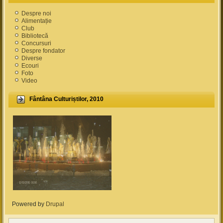
Despre noi
Alimentație
Club
Bibliotecă
Concursuri
Despre fondator
Diverse
Ecouri
Foto
Video
Fântâna Culturiștilor, 2010
Powered by
Drupal
(link is external)