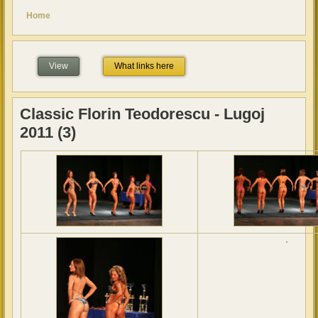
You are here
Home
View
(active tab)
What links here
Classic Florin Teodorescu - Lugoj
2011 (3)