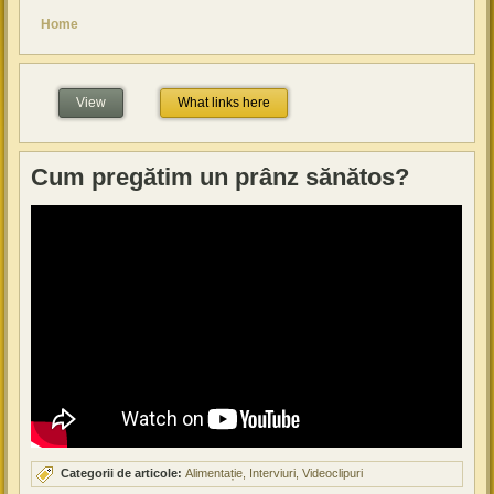
You are here
Home
View
(active tab)
What links here
Cum pregătim un prânz sănătos?
Categorii de articole:
Alimentație
Interviuri
Videoclipuri