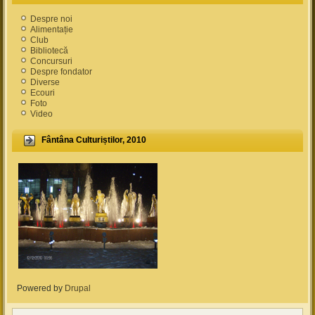
Despre noi
Alimentație
Club
Bibliotecă
Concursuri
Despre fondator
Diverse
Ecouri
Foto
Video
Fântâna Culturiștilor, 2010
Powered by
Drupal
(link is external)