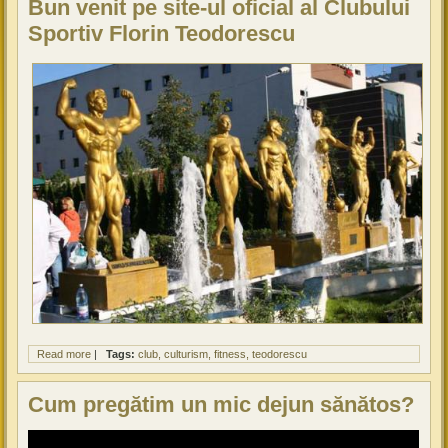
Bun venit pe site-ul oficial al Clubului
Sportiv Florin Teodorescu
Read more
about Bun venit pe site-ul oficial al Clubului Sportiv Florin
|
Tags:
club
culturism
fitness
teodorescu
Teodorescu
Cum pregătim un mic dejun sănătos?