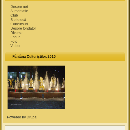
Despre noi
Alimentație
Club
Bibliotecă
Concursuri
Despre fondator
Diverse
Ecouri
Foto
Video
Fântâna Culturiștilor, 2010
Powered by
Drupal
(link is external)