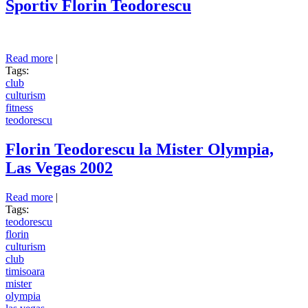
Sportiv Florin Teodorescu
Read more
about Bun venit pe site-ul oficial al Clubului Sportiv Florin
|
Tags:
Teodorescu
club
culturism
fitness
teodorescu
Florin Teodorescu la Mister Olympia,
Las Vegas 2002
Read more
about Florin Teodorescu la Mister Olympia, Las Vegas
|
Tags:
2002
teodorescu
florin
culturism
club
timisoara
mister
olympia