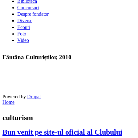
Bibliotecă
Concursuri
Despre fondator
Diverse
Ecouri
Foto
Video
Fântâna Culturiștilor, 2010
Powered by
Drupal
Home
You are here
culturism
Bun venit pe site-ul oficial al Clubului