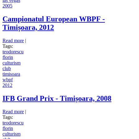
las vegas
2005
Campionatul European WBPF -
Timișoara, 2012
Read more
about Campionatul European WBPF - Timișoara, 2012
|
Tags:
teodorescu
florin
culturism
club
timisoara
wbpf
2012
IFB Grand Prix - Timișoara, 2008
Read more
about IFB Grand Prix - Timișoara, 2008
|
Tags:
teodorescu
florin
culturism