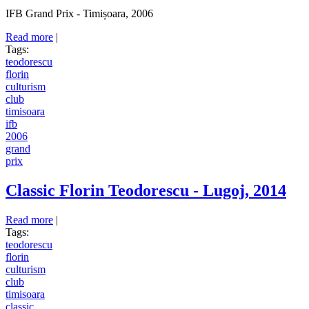
IFB Grand Prix - Timișoara, 2006
Read more
about IFB Grand Prix - Timișoara, 2006
|
Tags:
teodorescu
florin
culturism
club
timisoara
ifb
2006
grand
prix
Classic Florin Teodorescu - Lugoj, 2014
Read more
about Classic Florin Teodorescu - Lugoj, 2014
|
Tags:
teodorescu
florin
culturism
club
timisoara
classic