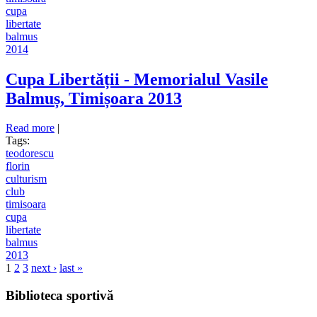
cupa
libertate
balmus
2014
Cupa Libertății - Memorialul Vasile
Balmuș, Timișoara 2013
Read more
about Cupa Libertății - Memorialul Vasile Balmuș,
|
Tags:
Timișoara 2013
teodorescu
florin
culturism
club
timisoara
cupa
libertate
balmus
2013
1
2
3
next ›
last »
Pages
Biblioteca sportivă