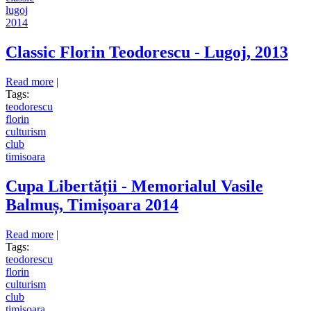
lugoj
2014
Classic Florin Teodorescu - Lugoj, 2013
Read more
about Classic Florin Teodorescu - Lugoj, 2013
|
Tags:
teodorescu
florin
culturism
club
timisoara
Cupa Libertății - Memorialul Vasile
Balmuș, Timișoara 2014
Read more
about Cupa Libertății - Memorialul Vasile Balmuș,
|
Tags:
Timișoara 2014
teodorescu
florin
culturism
club
timisoara