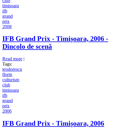
club
timisoara
ifb
grand
prix
2008
IFB Grand Prix - Timișoara, 2006 -
Dincolo de scenă
Read more
about IFB Grand Prix - Timișoara, 2006 - Dincolo de
|
Tags:
scenă
teodorescu
florin
culturism
club
timisoara
ifb
grand
prix
2006
IFB Grand Prix - Timișoara, 2006