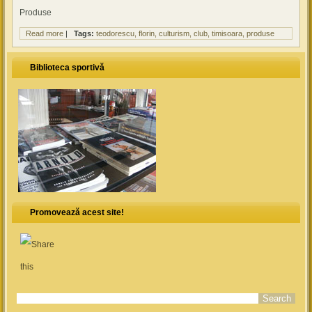
Produse
Read more
about Produse
|
Tags:
teodorescu
florin
culturism
club
timisoara
produse
Biblioteca sportivă
Promovează acest site!
Search form