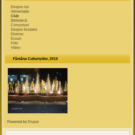
Despre noi
Alimentație
Club
Bibliotecă
Concursuri
Despre fondator
Diverse
Ecouri
Foto
Video
Fântâna Culturiștilor, 2010
Powered by
Drupal
(link is external)