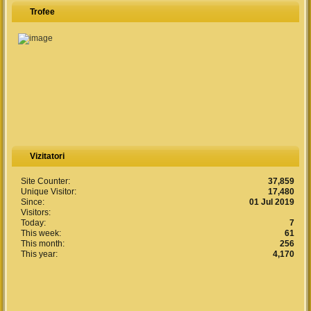
Trofee
Vizitatori
Site Counter:
37,859
Unique Visitor:
17,480
Since:
01 Jul 2019
Visitors:
Today:
7
This week:
61
This month:
256
This year:
4,170