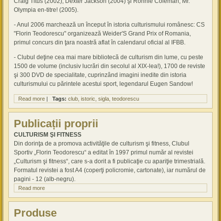
Craig Titus (2002), Dexter Jackson (2004) şi Ronnie Coleman, Mr.
Olympia en-titre! (2005).
- Anul 2006 marchează un început în istoria culturismului românesc: CS
"Florin Teodorescu" organizează Weider'S Grand Prix of Romania,
primul concurs din ţara noastră aflat în calendarul oficial al IFBB.
- Clubul deţine cea mai mare bibliotecă de culturism din lume, cu peste
1500 de volume (inclusiv lucrări din secolul al XIX-lea!), 1700 de reviste
şi 300 DVD de specialitate, cuprinzând imagini inedite din istoria
culturismului cu părintele acestui sport, legendarul Eugen Sandow!
Read more
about Istoric
|
Tags:
club
istoric
sigla
teodorescu
Publicații proprii
CULTURISM ŞI FITNESS
Din dorinţa de a promova activităţile de culturism şi fitness, Clubul
Sportiv „Florin Teodorescu“ a editat în 1997 primul număr al revistei
„Culturism şi fitness“, care s-a dorit a fi publicaţie cu apariţie trimestrială.
Formatul revistei a fost A4 (coperţi policromie, cartonate), iar numărul de
pagini - 12 (alb-negru).
Read more
about Publicații proprii
Produse