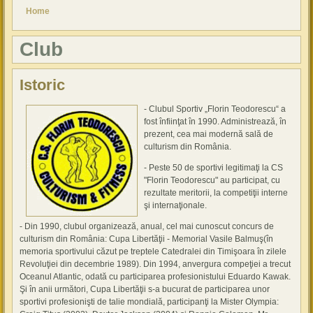
You are here
Home
Club
Istoric
- Clubul Sportiv „Florin Teodorescu“ a
fost înfiinţat în 1990. Administrează, în
prezent, cea mai modernă sală de
culturism din România.
- Peste 50 de sportivi legitimaţi la CS
"Florin Teodorescu" au participat, cu
rezultate meritorii, la competiţii interne
şi internaţionale.
- Din 1990, clubul organizează, anual, cel mai cunoscut concurs de
culturism din România: Cupa Libertăţii - Memorial Vasile Balmuş(în
memoria sportivului căzut pe treptele Catedralei din Timişoara în zilele
Revoluţiei din decembrie 1989). Din 1994, anvergura compeţiei a trecut
Oceanul Atlantic, odată cu participarea profesionistului Eduardo Kawak.
Şi în anii următori, Cupa Libertăţii s-a bucurat de participarea unor
sportivi profesionişti de talie mondială, participanţi la Mister Olympia: