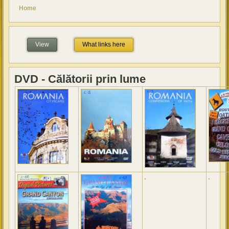
You are here
Home
View
(active tab)
What links here
DVD - Călătorii prin lume