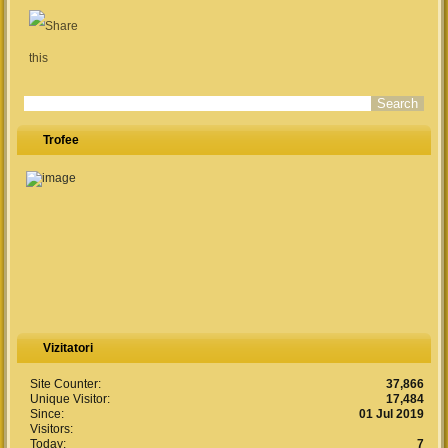
Search form
Trofee
Vizitatori
Site Counter:
37,866
Unique Visitor:
17,484
Since:
01 Jul 2019
Visitors:
Today:
7