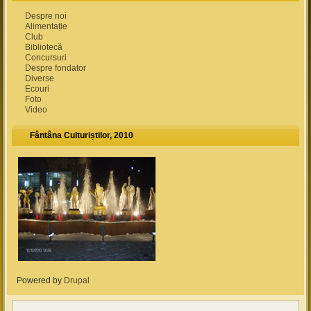
Despre noi
Alimentație
Club
Bibliotecă
Concursuri
Despre fondator
Diverse
Ecouri
Foto
Video
Fântâna Culturiștilor, 2010
Powered by
Drupal
(link is external)